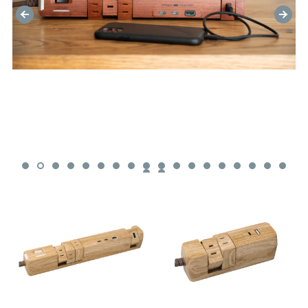
色）
PD30W TAPKING T4 AC4個 TypeC/A 各1ポート(全2
色）
AC12個口 USB4ポート(TYPE-A×3ポート/TYPE-C×1
ポート)(全3色）
AC6個口 4.8A USB4ポート2トーンカラー全2色
NATURAL TAP SERIES
AC4個口 全2色
AC3個口 節電スイッチ付き USB-C対応 全3色
AC4個口スイッチ付き 全2色
STEEL TAP SERIES