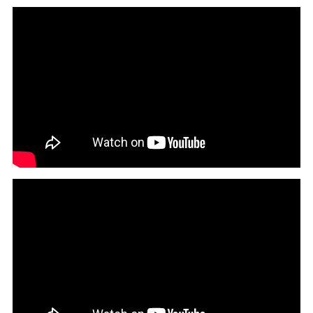
月～金曜日（※祝祭日を除く）
10：00
～
17：00
閉じる