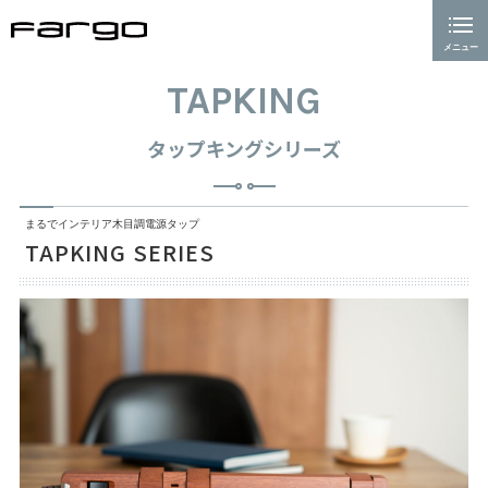
メニュー
閉じる
ホーム
TAPKING
通信事業
タップキングシリーズ
AI事業
まるでインテリア木目調電源タップ
電源タップ事業
TAPKING SERIES
TAPKING SERIES
AC12個口 USB2ポート(全3色）
AC8個口 USB2ポート(全2色）
AC12個口（両挿し対応）
PD65W TAPKING T5 AC6個 TypeC/A 各2ポート(全3