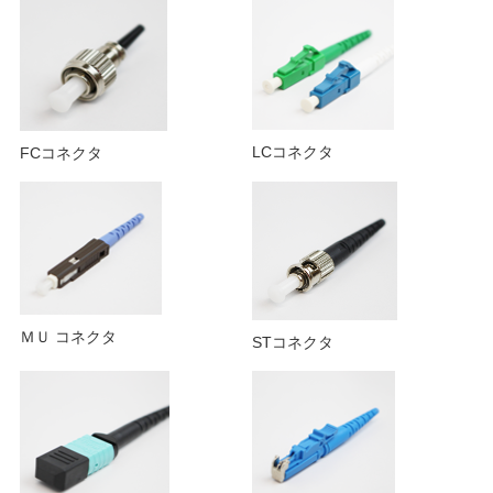
コード集合型ケーブル(屋外用)
ディストリビューションケーブル
高強度コード/ケーブル
LCコネクタ
FCコネクタ
MPOラウンドコード
MPO-MPO
MPO-単心コネクタFO
ＭＵ コネクタ
MPOトランクケーブル
STコネクタ
MPO-MPO
MPO-単心コネクタFO
光トランシーバー SFPモジュール