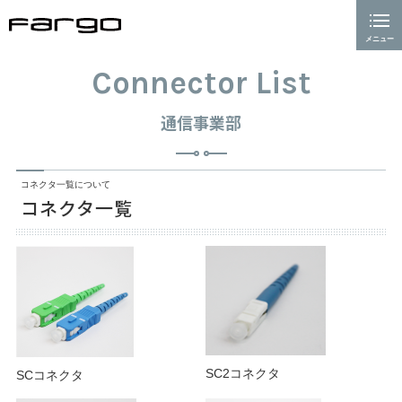
メニュー
閉じる
ホーム
Connector List
通信事業
通信事業部
単心コード
コネクタ一覧について
2心メガネコード
コネクタ一覧
２心ラウンドコード
FO (ファンアウト)コード
High Flexibilityケーブル
コード集合型ケーブル(屋内用)
SC2コネクタ
SCコネクタ
ターミネーション(平型)ケーブル