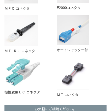
E2000コネクタ
ＭＰＯ コネクタ
細径多心コード集合型ケーブル
MPO 6G DATA BOX
光JJアダプタ 光アッテネータ
光アッテネータ
オートシャッター付
ＭＴ–ＲＪ コネクタ
光変換プラグ
光変換アダプタ
光アダプタ
コネクタ一覧
極性変更ＬＣ コネクタ
ＭＴ コネクタ
コード在庫一覧
お気軽にご相談ください。
AI事業