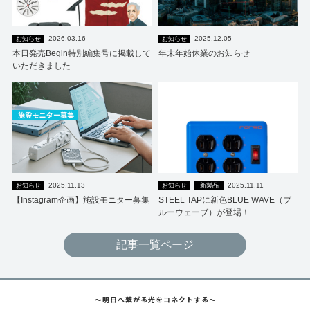
2026.03.16
2025.12.05
お知らせ
お知らせ
本日発売Begin特別編集号に掲載して
年末年始休業のお知らせ
いただきました
2025.11.13
2025.11.11
お知らせ
お知らせ
新製品
【Instagram企画】施設モニター募集
STEEL TAPに新色BLUE WAVE（ブ
ルーウェーブ）が登場！
記事一覧ページ
～明日へ繋がる光をコネクトする～