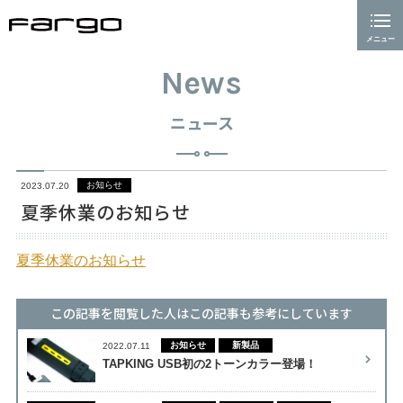
メニュー
閉じる
ホーム
News
通信事業
ニュース
AI事業
お知らせ
2023.07.20
電源タップ事業
夏季休業のお知らせ
会社案内
夏季休業のお知らせ
採用情報
この記事を閲覧した人はこの記事も参考にしています
ニュース
お知らせ
新製品
2022.07.11
お問い合わせ
TAPKING USB初の2トーンカラー登場！
プライバシーポリシー